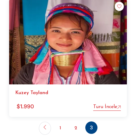
Kuzey Tayland
$
1.990
Turu İncele
3
1
2