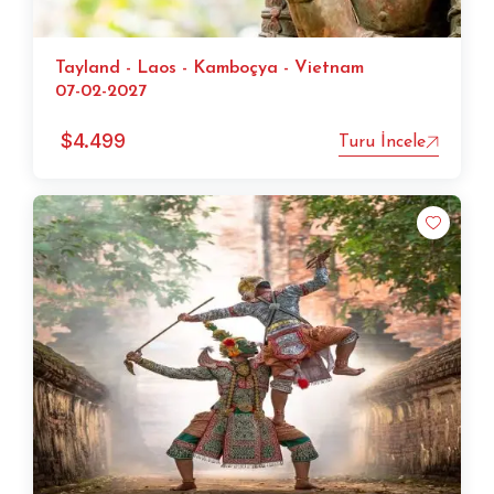
Tayland - Laos - Kamboçya - Vietnam
07-02-2027
$
4.499
Turu İncele