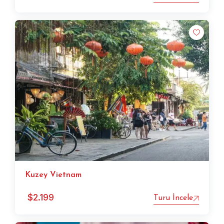
Kuzey Vietnam
$
2.199
Turu İncele