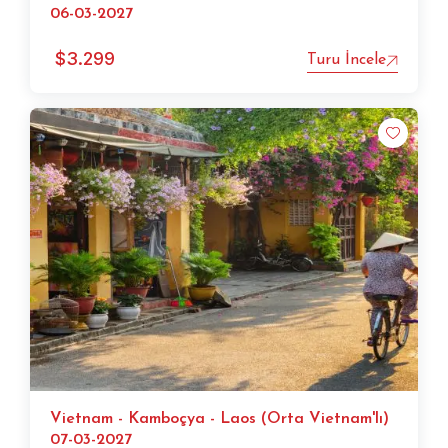
06-03-2027
$
3.299
Turu İncele
Vietnam - Kamboçya - Laos (Orta Vietnam'lı)
07-03-2027