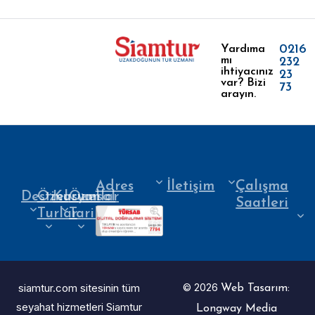
0216
Yardıma
mı
232
ihtiyacınız
23
var? Bizi
73
arayın.
Adres
İletişim
Çalışma
Destinasyonlar
Özel
Kurumsal
Özel
Saatleri
Turlar
Tarihler
siamtur.com sitesinin tüm
© 2026
Web Tasarım:
seyahat hizmetleri Siamtur
Longway Media