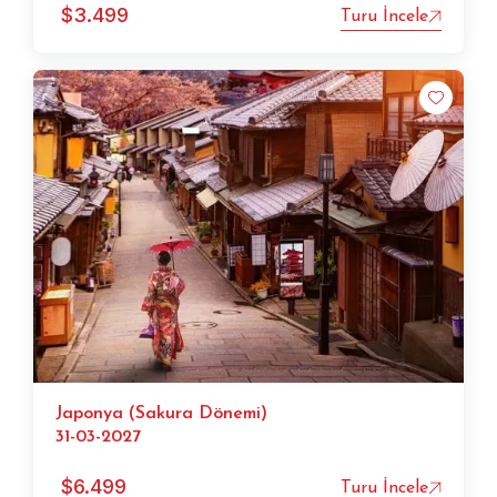
$
3.499
Turu İncele
Japonya (Sakura Dönemi)
31-03-2027
$
6.499
Turu İncele