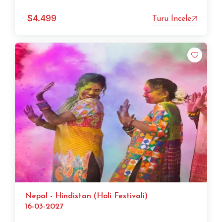
$
4.499
Turu İncele
Nepal - Hindistan (Holi Festivali)
16-03-2027