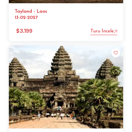
Tayland - Laos
13-02-2027
$
3.199
Turu İncele