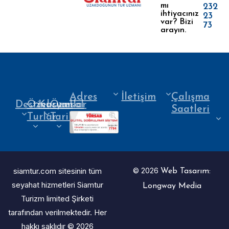
mı
232
ihtiyacınız
23
var? Bizi
73
arayın.
Adres
İletişim
Çalışma
Destinasyonlar
Özel
Kurumsal
Özel
Saatleri
Turlar
Tarihler
siamtur.com sitesinin tüm
© 2026
Web Tasarım:
seyahat hizmetleri Siamtur
Longway Media
Turizm limited Şirketi
tarafından verilmektedir. Her
hakkı saklıdır © 2026