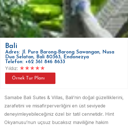
Bali
Adres: Jl. Pura Barong-Barong Sawangan, Nusa
Dua Selatan, Bali 80363, Endonezya
Telefon: +62 361 846 8633
★
★
★
★
★
Yıldız:
Örnek Tur Planı
Samabe Bali Suites & Villas, Bali’nin doğal güzelliklerini,
zarafetini ve misafirperverliğini en üst seviyede
deneyimleyebileceğiniz özel bir tatil cennetidir. Hint
Okyanusu’nun uçsuz bucaksız maviliğine hakim