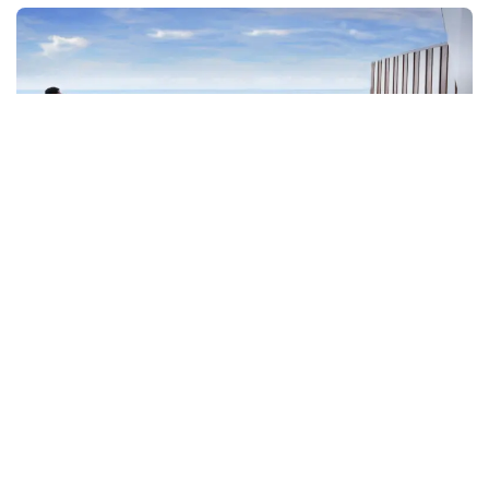
Previous
Next
Samabe Bali Suites & Villas Tanıtım
Videosu