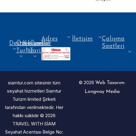
Adres
İletişim
Çalışma
Destinasyonlar
Özel
Kurumsal
Özel
Saatleri
Turlar
Tarihler
siamtur.com sitesinin tüm
© 2026
Web Tasarım:
seyahat hizmetleri Siamtur
Longway Media
Turizm limited Şirketi
tarafından verilmektedir. Her
hakkı saklıdır © 2026
TRAVEL WITH SİAM
Seyahat Acentası Belge No: