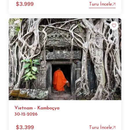
$
3.999
Turu İncele
Vietnam - Kamboçya
30-12-2026
$
3.399
Turu İncele