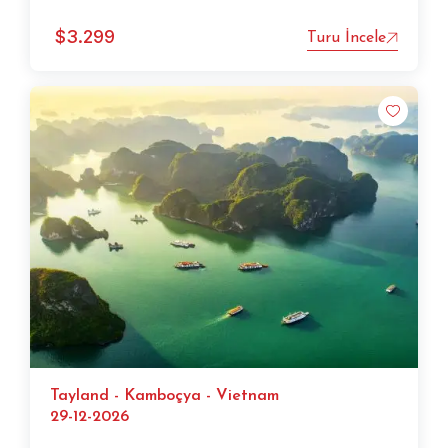
$
3.299
Turu İncele
Tayland - Kamboçya - Vietnam
29-12-2026