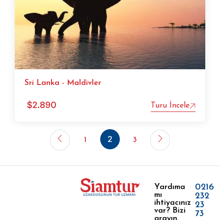
Sri Lanka - Maldivler
$
2.890
Turu İncele
2
1
3
0216
Yardıma
mı
232
ihtiyacınız
23
var? Bizi
73
arayın.