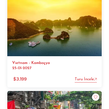
Vietnam - Kamboçya
25-01-2027
$
3.199
Turu İncele