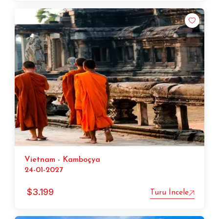
Vietnam - Kamboçya
24-01-2027
$
3.199
Turu İncele