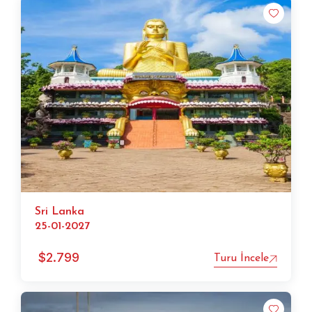
Sri Lanka
25-01-2027
$
2.799
Turu İncele