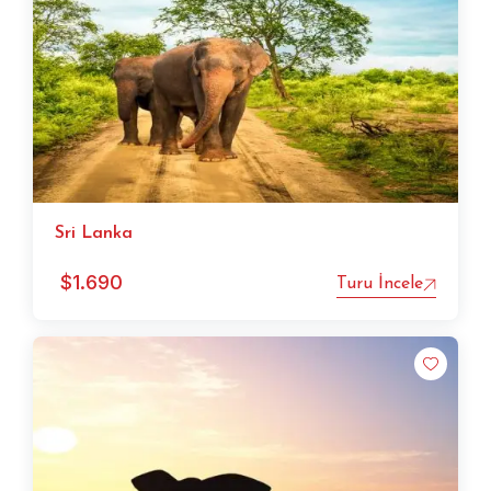
Sri Lanka
$
1.690
Turu İncele