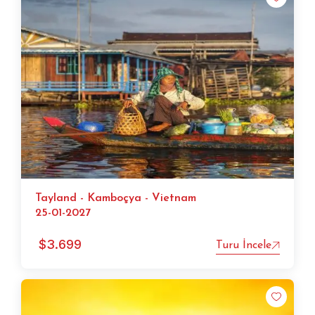
Tayland - Kamboçya - Vietnam
25-01-2027
$
3.699
Turu İncele