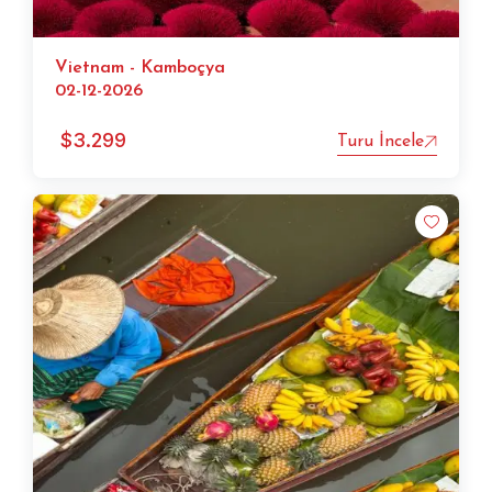
Vietnam - Kamboçya
02-12-2026
$
3.299
Turu İncele