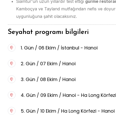
Siamtur'un uzun yıllardır test ettiği
gurme restora
Kamboçya ve Tayland mutfağından nefis ve doyuru
uygunluğuna şahit olacaksınız.
Seyahat programı bilgileri
1. Gün / 06 Ekim / İstanbul - Hanoi
2. Gün / 07 Ekim / Hanoi
3. Gün / 08 Ekim / Hanoi
4. Gün / 09 Ekim / Hanoi - Ha Long Körfez
5. Gün / 10 Ekim / Ha Long Körfezi - Hano