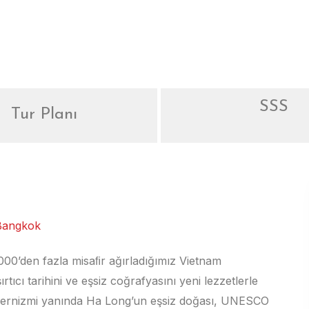
SSS
Tur Planı
 Bangkok
0.000’den fazla misaﬁr ağırladığımız Vietnam
cı tarihini ve eşsiz coğrafyasını yeni lezzetlerle
ernizmi yanında Ha Long’un eşsiz doğası, UNESCO