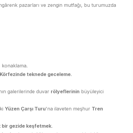
ngârenk pazarları ve zengin mutfağı, bu turumuzda
e konaklama.
 Körfezinde teknede geceleme
.
ın galerilerinde duvar
rölyeflerinin
büyüleyici
eki
Yüzen Çarşı Turu
'na ilaveten meşhur
Tren
ek bir gezide keşfetmek
.