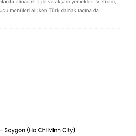
nlarda
alınacak öğle ve akşam yemekleri. Vietnam,
cu menüleri alırken Türk damak tadına da
i
i - Saygon (Ho Chi Minh City)