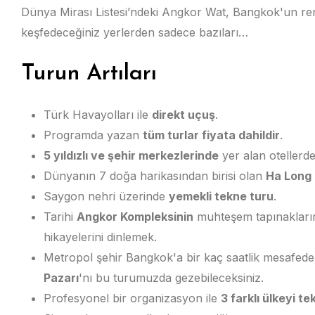
Dünya Mirası Listesi’ndeki Angkor Wat, Bangkok'un re
keşfedeceğiniz yerlerden sadece bazıları…
Turun Artıları
Türk Havayolları ile
direkt uçuş
.
Programda yazan
tüm turlar fiyata dahildir
.
5 yıldızlı ve şehir merkezlerinde
yer alan otellerd
Dünyanın 7 doğa harikasından birisi olan
Ha Long
Saygon nehri üzerinde
yemekli tekne turu
.
Tarihi
Angkor Kompleksinin
muhteşem tapınakların
hikayelerini dinlemek.
Metropol şehir Bangkok'a bir kaç saatlik mesafed
Pazarı
'nı bu turumuzda gezebileceksiniz.
Profesyonel bir organizasyon ile
3 farklı ülkeyi t