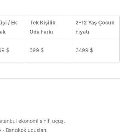
Kişi / Ek
Tek Kişilik
2–12 Yaş Çocuk
tak
Oda Farkı
Fiyatı
99 $
699 $
3499 $
Istanbul ekonomi sınıfı uçuş.
p - Bangkok uçuşları.