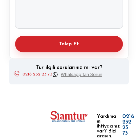
Alternative:
Tur ilgili sorularınız mı var?
Whatsapp'tan Sorun
0216 232 23 73
0216
Yardıma
mı
232
ihtiyacınız
23
var? Bizi
73
arayın.