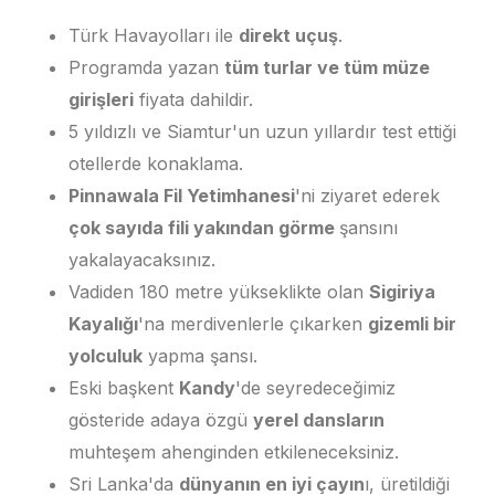
Türk Havayolları ile
direkt uçuş
.
Programda yazan
tüm turlar ve tüm müze
girişleri
fiyata dahildir.
5 yıldızlı ve Siamtur'un uzun yıllardır test ettiği
otellerde konaklama.
Pinnawala Fil Yetimhanesi
'ni ziyaret ederek
çok sayıda fili yakından görme
şansını
yakalayacaksınız.
Vadiden 180 metre yükseklikte olan
Sigiriya
Kayalığı
'na merdivenlerle çıkarken
gizemli bir
yolculuk
yapma şansı.
Eski başkent
Kandy
'de seyredeceğimiz
gösteride adaya özgü
yerel dansların
muhteşem ahenginden etkileneceksiniz.
Sri Lanka'da
dünyanın en iyi çayın
ı, üretildiği