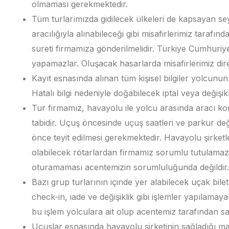
olmaması gerekmektedir.
Tüm turlarımızda gidilecek ülkeleri de kapsayan sey
aracılığıyla alınabileceği gibi misafirlerimiz tarafı
sureti firmamıza gönderilmelidir. Türkiye Cumhuriye
yapamazlar. Oluşacak hasarlarda misafirlerimiz direk
Kayıt esnasında alınan tüm kişisel bilgiler yolcunun
Hatalı bilgi nedeniyle doğabilecek iptal veya değişi
Tur firmamız, havayolu ile yolcu arasında aracı
tabidir. Uçuş öncesinde uçuş saatleri ve parkur değ
önce teyit edilmesi gerekmektedir. Havayolu şirketler
olabilecek rötarlardan firmamız sorumlu tutulamaz
oturamaması acentemizin sorumluluğunda değildir.
Bazı grup turlarının içinde yer alabilecek uçak bilet
check-in, iade ve değişiklik gibi işlemler yapılamaya
bu işlem yolculara ait olup acentemiz tarafından 
Uçuşlar esnasında havayolu şirketinin sağladığı 