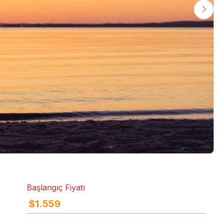
Başlangıç Fiyatı
$
1.559