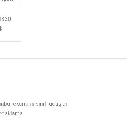
1330
$
anbul ekonomi sınıfı uçuşlar
 konaklama