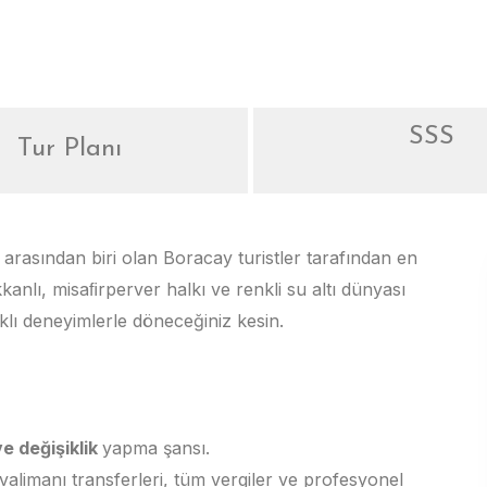
SSS
Tur Planı
a arasından biri olan Boracay turistler tarafından en
kanlı, misaﬁrperver halkı ve renkli su altı dünyası
klı deneyimlerle döneceğiniz kesin.
ve değişiklik
yapma şansı.
avalimanı transferleri, tüm vergiler ve profesyonel