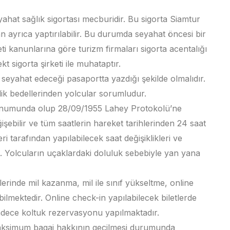
ahat sağlık sigortası mecburidir. Bu sigorta Siamtur
ndan ayrıca yaptırılabilir. Bu durumda seyahat öncesi bir
ti kanunlarına göre turizm firmaları sigorta acentalığı
t sigorta şirketi ile muhataptır.
 seyahat edeceği pasaportta yazdığı şekilde olmalıdır.
klik bedellerinden yolcular sorumludur.
 konumunda olup 28/09/1955 Lahey Protokolü’ne
işebilir ve tüm saatlerin hareket tarihlerinden 24 saat
i tarafından yapılabilecek saat değişiklikleri ve
. Yolcuların uçaklardaki doluluk sebebiyle yan yana
lerinde mil kazanma, mil ile sınıf yükseltme, online
bilmektedir. Online check-in yapılabilecek biletlerde
sadece koltuk rezervasyonu yapılmaktadır.
maksimum bagaj hakkının geçilmesi durumunda