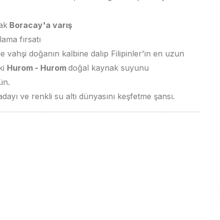
ak
Boracay'a varış
lama fırsatı
le vahşi doğanın kalbine dalıp Filipinler'in en uzun
ki
Hurom - Hurom
doğal kaynak suyunu
ün.
adayı ve renkli su altı dünyasını keşfetme şansı.