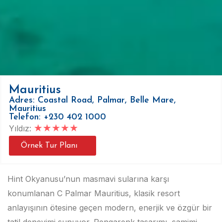
Mauritius
Adres: Coastal Road, Palmar, Belle Mare,
Mauritius
Telefon: +230 402 1000
★
★
★
★
★
Yıldız:
Örnek Tur Planı
Hint Okyanusu’nun masmavi sularına karşı
konumlanan C Palmar Mauritius, klasik resort
anlayışının ötesine geçen modern, enerjik ve özgür bir