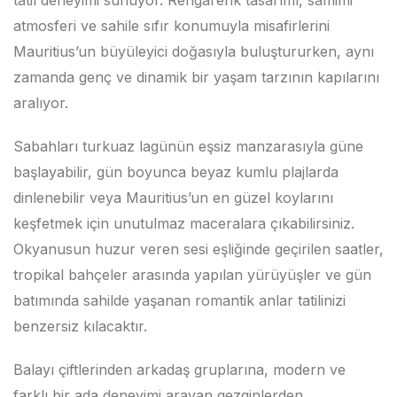
tatil deneyimi sunuyor. Rengarenk tasarımı, samimi
atmosferi ve sahile sıfır konumuyla misafirlerini
Mauritius’un büyüleyici doğasıyla buluştururken, aynı
zamanda genç ve dinamik bir yaşam tarzının kapılarını
aralıyor.
Sabahları turkuaz lagünün eşsiz manzarasıyla güne
başlayabilir, gün boyunca beyaz kumlu plajlarda
dinlenebilir veya Mauritius’un en güzel koylarını
keşfetmek için unutulmaz maceralara çıkabilirsiniz.
Okyanusun huzur veren sesi eşliğinde geçirilen saatler,
tropikal bahçeler arasında yapılan yürüyüşler ve gün
batımında sahilde yaşanan romantik anlar tatilinizi
benzersiz kılacaktır.
Balayı çiftlerinden arkadaş gruplarına, modern ve
farklı bir ada deneyimi arayan gezginlerden