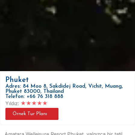
Phuket
Adres: 84 Moo 8, Sakdidej Road, Vichit, Muang,
Phuket 83000, Thailand
Telefon: +66 76 318 888
★
★
★
★
★
Yıldız:
Örnek Tur Planı
Amatara Welleisure Resort Phuket, yalnızca bir tatil